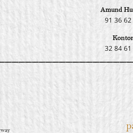
Amund Hu
91 36 62
Konto
32 84 61
p
orway