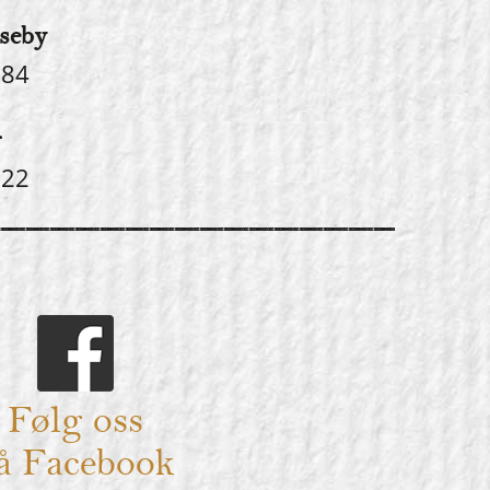
seby
 84
r
 22
Følg oss
å Facebook