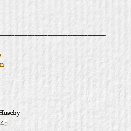
,
on
Huseby
 45